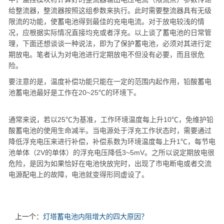
给整流器，整流器按照这组参数来执行。此时需要整流器具有无级
限流的功能，使蓄电池得到最佳的充电电流。对于放电较浅的情
况，应根据实际情况直接均充或者浮充。以上谈了蓄电池的日常管
理，下面还想谈谈一种说法，即为了保护蓄电池，必须对其进行定
期放电。笔者认为对电池进行定期放电不但没有必要，而且很危
险。
要注意的是，温度补偿功能只能在一定的范围内起作用，铅酸蓄电
池蓄电池最好是工作在20~25℃的环境下。
通常来说，若以25℃为基准，工作环境温度每上升10℃，免维护铅
酸蓄电池的使用生命减半。当电源处于浮充工作状态时，需要通过
降低浮充电压来进行补偿，补偿系数为环境温度每上升1℃，每节电
池单体（2V的单体）的浮充电压降低3~5mV。之所以说定期放电很
危险，是因为如果恰好在电池快放完时，出现了市电断电或者交流
电源配电上的故障，电池就变得形同虚设了。
上一个：
灯塔蓄电池内阻增大的四大原因？