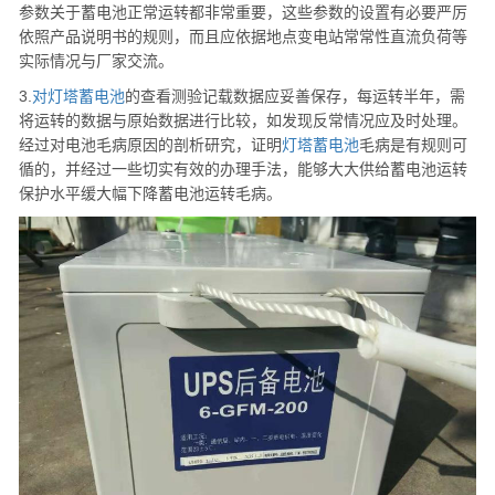
参数关于蓄电池正常运转都非常重要，这些参数的设置有必要严厉
依照产品说明书的规则，而且应依据地点变电站常常性直流负荷等
实际情况与厂家交流。
3.
对
灯塔
蓄电池
的查看测验记载数据应妥善保存，每运转半年，需
将运转的数据与原始数据进行比较，如发现反常情况应及时处理。
经过对电池毛病原因的剖析研究，证明
灯塔
蓄电池
毛病是有规则可
循的，并经过一些切实有效的办理手法，能够大大供给蓄电池运转
保护水平缓大幅下降蓄电池运转毛病。